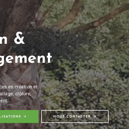
n &
ement
s en création et
age, clôture,
...
SATIONS
NOUS CONTACTER