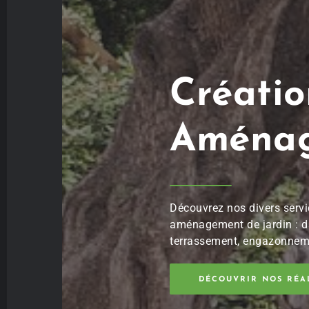
Créatio
Aménag
Découvrez nos divers service
aménagement de jardin : dall
terrassement, engazonnement
DÉCOUVRIR NOS RÉALI